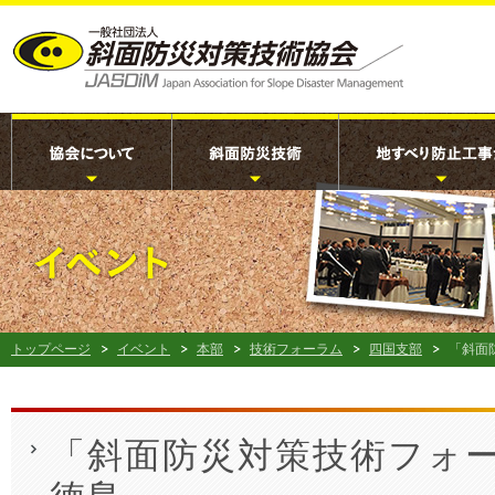
トップページ
イベント
本部
技術フォーラム
四国支部
「斜面防
「斜面防災対策技術フォーラ