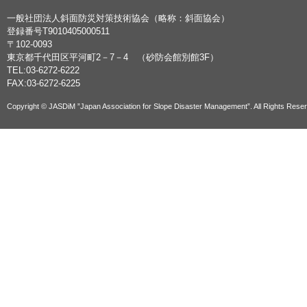
一般社団法人斜面防災対策技術協会（略称：斜面協会）
登録番号T9010405000511
〒102-0093
東京都千代田区平河町2－7－4 （砂防会館別館3F）
TEL:03-6272-6222
FAX:03-6272-6225
Copyright © JASDiM ”Japan Association for Slope Disaster Management”. All Rights Rese