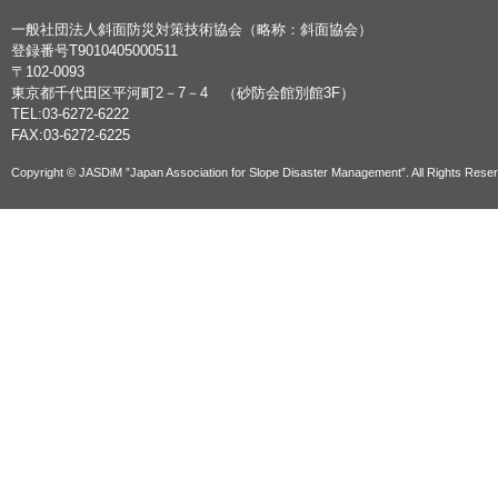
一般社団法人斜面防災対策技術協会（略称：斜面協会）
登録番号T9010405000511
〒102-0093
東京都千代田区平河町2－7－4 （砂防会館別館3F）
TEL:03-6272-6222
FAX:03-6272-6225
Copyright © JASDiM ”Japan Association for Slope Disaster Management”. All Rights Rese