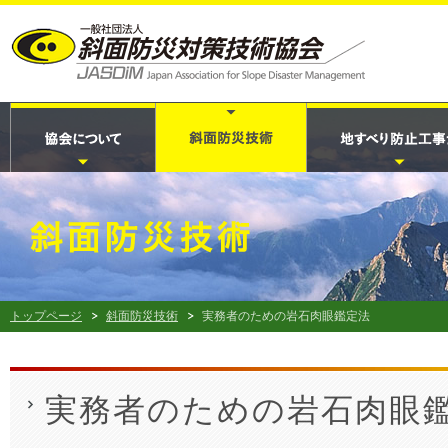
トップページ
斜面防災技術
実務者のための岩石肉眼鑑定法
実務者のための岩石肉眼