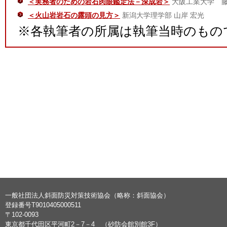
＜実務者のための岩石肉眼鑑定法－深成岩＞
大阪工業大学 
＜火山岩岩石の露頭の見方＞
新潟大学理学部 山岸 宏光
※各執筆者の所属は執筆当時のもの
一般社団法人斜面防災対策技術協会（略称：斜面協会）
登録番号T9010405000511
〒102-0093
東京都千代田区平河町2－7－4 （砂防会館別館3F）