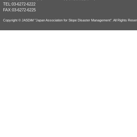
TEL:03-6272-6222
FAX:03-6272-6225
Copyright © JASDiM ”Japan Association for Slope Disaster Management”. All Rights Rese