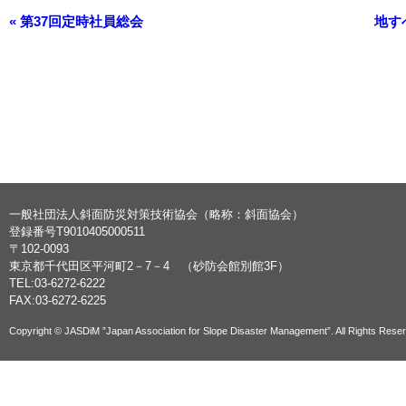
«
第37回定時社員総会
地す
一般社団法人斜面防災対策技術協会（略称：斜面協会）
登録番号T9010405000511
〒102-0093
東京都千代田区平河町2－7－4 （砂防会館別館3F）
TEL:03-6272-6222
FAX:03-6272-6225
Copyright © JASDiM ”Japan Association for Slope Disaster Management”. All Rights Rese