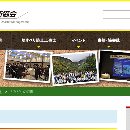
ト
「みどりの月間」