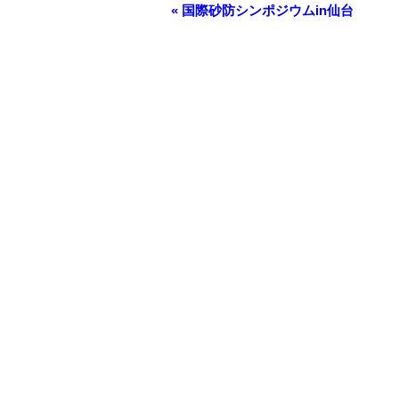
«
国際砂防シンポジウムin仙台