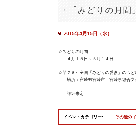
「みどりの月間
2015年4月15日（水）
Event
☆みどりの月間
Navigation
４月１５日～５月１４日
☆第２６回全国「みどりの愛護」のつど
場所：宮崎県宮崎市 宮崎県総合文
詳細未定
イベントカテゴリー:
その他の