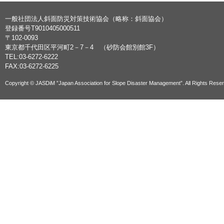
一般社団法人斜面防災対策技術協会（略称：斜面協会）
登録番号T9010405000511
〒102-0093
東京都千代田区平河町2－7－4 （砂防会館別館3F）
TEL:03-6272-6222
FAX:03-6272-6225
Copyright © JASDiM ”Japan Association for Slope Disaster Management”. All Rights Rese