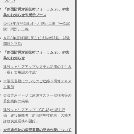
ついて/
「斜面防災対策技術フォーラム’26」in徳
島のお知らせ※展示ブース
令和8年度登録地すべり防止工事（一次試
験）問題と正答/
令和8年度斜面防災主任技能者試験 試験
問題と正答/
「斜面防災対策技術フォーラム’26」in徳
島のお知らせ
建設キャリアアップシステム活用の手引き
（案）実用編の作成/
☆販売書籍についてのご連絡※研修テキス
ト追加
会員専用ページに建設マスター候補者等の
募集案内の掲載/
建設キャリアアップ（CCUS)の能力評
価 建設技能者（斜面防災技能者）の能力
評価実施業務を開始／
☆年末年始の販売書籍の発送作業について