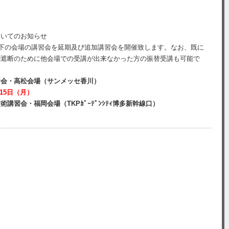
ついてのお知らせ
以下の会場の講習会を延期及び追加講習会を開催致します。なお、既に
網遮断のために他会場での受講が出来なかった方の振替受講も可能で
習会・高松会場（サンメッセ香川）
月15日（月）
習会・福岡会場（TKPｶﾞｰﾃﾞﾝｼﾃｨ博多新幹線口）