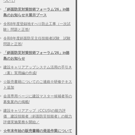
ついて/
「斜面防災対策技術フォーラム’26」in徳
島のお知らせ※展示ブース
令和8年度登録地すべり防止工事（一次試
験）問題と正答/
令和8年度斜面防災主任技能者試験 試験
問題と正答/
「斜面防災対策技術フォーラム’26」in徳
島のお知らせ
建設キャリアアップシステム活用の手引き
（案）実用編の作成/
☆販売書籍についてのご連絡※研修テキス
ト追加
会員専用ページに建設マスター候補者等の
募集案内の掲載/
建設キャリアアップ（CCUS)の能力評
価 建設技能者（斜面防災技能者）の能力
評価実施業務を開始／
☆年末年始の販売書籍の発送作業について