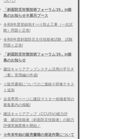
ついて/
「斜面防災対策技術フォーラム’26」in徳
島のお知らせ※展示ブース
令和8年度登録地すべり防止工事（一次試
験）問題と正答/
令和8年度斜面防災主任技能者試験 試験
問題と正答/
「斜面防災対策技術フォーラム’26」in徳
島のお知らせ
建設キャリアアップシステム活用の手引き
（案）実用編の作成/
☆販売書籍についてのご連絡※研修テキス
ト追加
会員専用ページに建設マスター候補者等の
募集案内の掲載/
建設キャリアアップ（CCUS)の能力評
価 建設技能者（斜面防災技能者）の能力
評価実施業務を開始／
☆年末年始の販売書籍の発送作業について