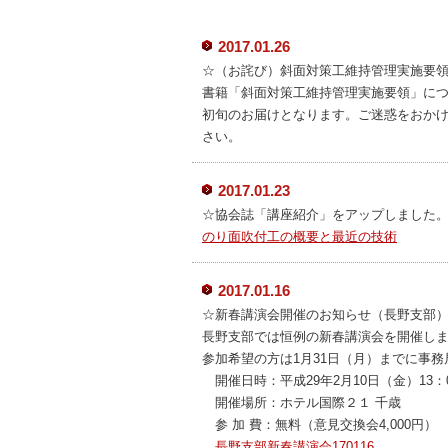
2017.01.26
☆（お詫び）斜面対策工維持管理実施要
書籍「斜面対策工維持管理実施要領」につ
初旬のお届けとなります。ご迷惑をおか
さい。
2017.01.23
☆協会誌「講座紹介」をアップしました
のり面吹付工の概要と最近の技術
2017.01.16
☆新春講演会開催のお知らせ（長野支部
長野支部では恒例の新春講演会を開催し
参加希望の方は1月31日（月）までに事務局(F
開催日時：平成29年2月10日（金）13：0
開催場所：ホテル国際２１ 千歳
参 加 費：無料（意見交換会4,000円）
長野支部新春講演会170116