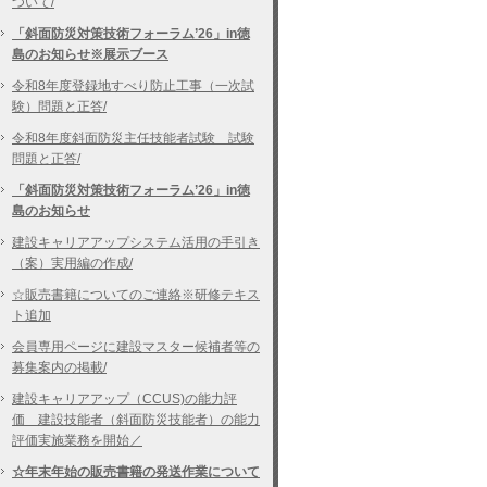
ついて/
「斜面防災対策技術フォーラム’26」in徳
島のお知らせ※展示ブース
令和8年度登録地すべり防止工事（一次試
験）問題と正答/
令和8年度斜面防災主任技能者試験 試験
問題と正答/
「斜面防災対策技術フォーラム’26」in徳
島のお知らせ
建設キャリアアップシステム活用の手引き
（案）実用編の作成/
☆販売書籍についてのご連絡※研修テキス
ト追加
会員専用ページに建設マスター候補者等の
募集案内の掲載/
建設キャリアアップ（CCUS)の能力評
価 建設技能者（斜面防災技能者）の能力
評価実施業務を開始／
☆年末年始の販売書籍の発送作業について