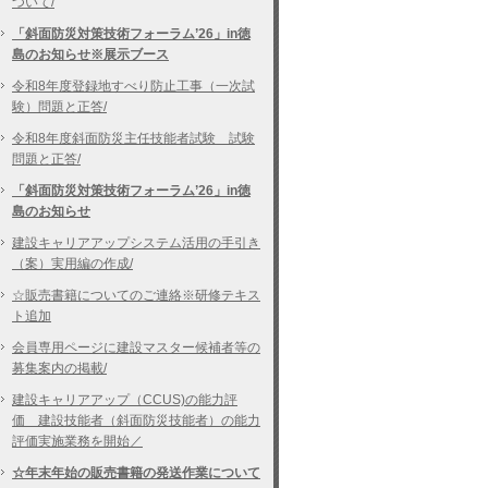
ついて/
「斜面防災対策技術フォーラム’26」in徳
島のお知らせ※展示ブース
令和8年度登録地すべり防止工事（一次試
験）問題と正答/
令和8年度斜面防災主任技能者試験 試験
問題と正答/
「斜面防災対策技術フォーラム’26」in徳
島のお知らせ
建設キャリアアップシステム活用の手引き
（案）実用編の作成/
☆販売書籍についてのご連絡※研修テキス
ト追加
会員専用ページに建設マスター候補者等の
募集案内の掲載/
建設キャリアアップ（CCUS)の能力評
価 建設技能者（斜面防災技能者）の能力
評価実施業務を開始／
☆年末年始の販売書籍の発送作業について