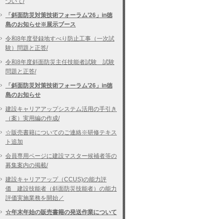
ついて/
「斜面防災対策技術フォーラム’26」in徳
島のお知らせ※展示ブース
令和8年度登録地すべり防止工事（一次試
験）問題と正答/
令和8年度斜面防災主任技能者試験 試験
問題と正答/
「斜面防災対策技術フォーラム’26」in徳
島のお知らせ
建設キャリアアップシステム活用の手引き
（案）実用編の作成/
☆販売書籍についてのご連絡※研修テキス
ト追加
会員専用ページに建設マスター候補者等の
募集案内の掲載/
建設キャリアアップ（CCUS)の能力評
価 建設技能者（斜面防災技能者）の能力
評価実施業務を開始／
☆年末年始の販売書籍の発送作業について