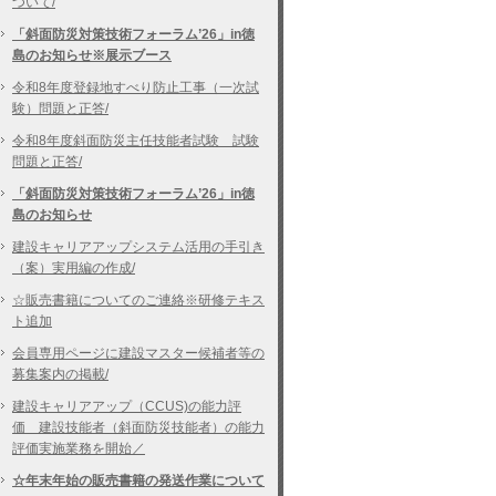
ついて/
「斜面防災対策技術フォーラム’26」in徳
島のお知らせ※展示ブース
令和8年度登録地すべり防止工事（一次試
験）問題と正答/
令和8年度斜面防災主任技能者試験 試験
問題と正答/
「斜面防災対策技術フォーラム’26」in徳
島のお知らせ
建設キャリアアップシステム活用の手引き
（案）実用編の作成/
☆販売書籍についてのご連絡※研修テキス
ト追加
会員専用ページに建設マスター候補者等の
募集案内の掲載/
建設キャリアアップ（CCUS)の能力評
価 建設技能者（斜面防災技能者）の能力
評価実施業務を開始／
☆年末年始の販売書籍の発送作業について