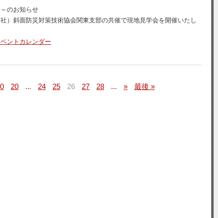
会～のお知らせ
一社）斜面防災対策技術協会関東支部の共催で現地見学会を開催いたし
イベントカレンダー
0
20
...
24
25
26
27
28
...
»
最後 »