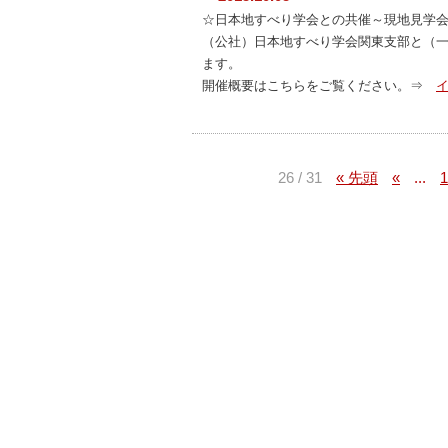
☆日本地すべり学会との共催～現地見学
（公社）日本地すべり学会関東支部と（
ます。
開催概要はこちらをご覧ください。⇒
26 / 31
« 先頭
«
...
1