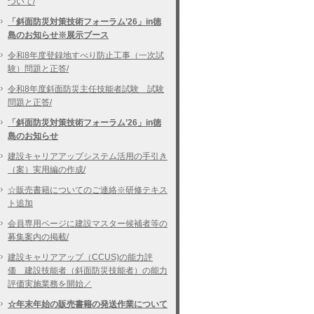
ついて/
「斜面防災対策技術フォーラム’26」in徳
島のお知らせ※展示ブース
令和8年度登録地すべり防止工事（一次試
験）問題と正答/
令和8年度斜面防災主任技能者試験 試験
問題と正答/
「斜面防災対策技術フォーラム’26」in徳
島のお知らせ
建設キャリアアップシステム活用の手引き
（案）実用編の作成/
☆販売書籍についてのご連絡※研修テキス
ト追加
会員専用ページに建設マスター候補者等の
募集案内の掲載/
建設キャリアアップ（CCUS)の能力評
価 建設技能者（斜面防災技能者）の能力
評価実施業務を開始／
☆年末年始の販売書籍の発送作業について