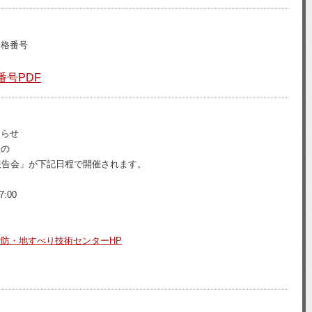
合格番号
番号PDF
知らせ
催の
報告会」が下記日程で開催されます。
:00
砂防・地すべり技術センターHP