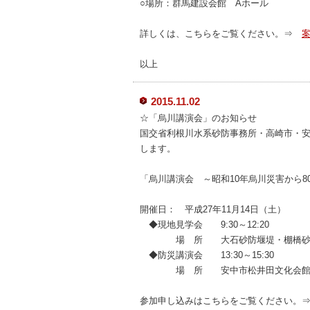
○場所：群馬建設会館 Aホール
詳しくは、こちらをご覧ください。⇒
以上
2015.11.02
☆「烏川講演会」のお知らせ
国交省利根川水系砂防事務所・高崎市・
します。
「烏川講演会 ～昭和10年烏川災害から8
開催日： 平成27年11月14日（土）
◆現地見学会 9:30～12:20
場 所 大石砂防堰堤・棚橋砂
◆防災講演会 13:30～15:30
場 所 安中市松井田文化会
参加申し込みはこちらをご覧ください。