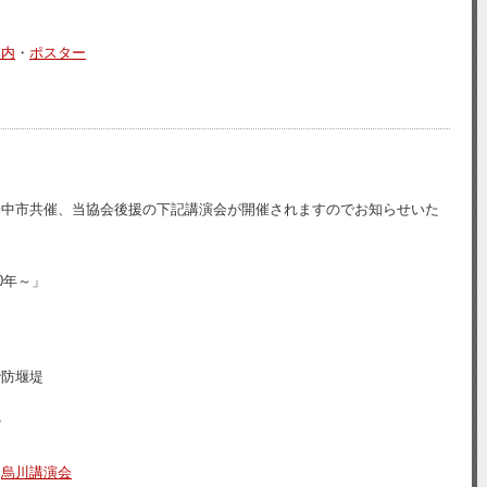
案内
・
ポスター
安中市共催、当協会後援の下記講演会が開催されますのでお知らせいた
0年～」
防堰堤
館
⇒
烏川講演会